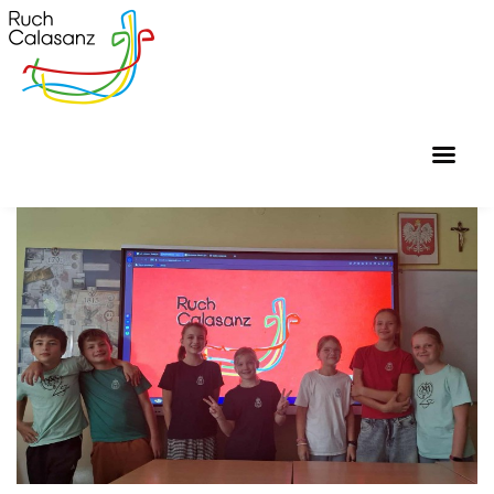
GŁÓWNA
O RUCHU CALASANZ
WIADOMOŚCI
MATERIAŁY